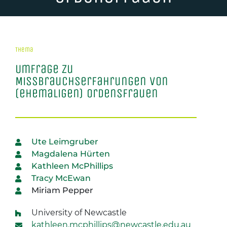
Thema
Umfrage zu
Missbrauchserfahrungen von
(ehemaligen) Ordensfrauen
Ute Leimgruber
Magdalena Hürten
Kathleen McPhillips
Tracy McEwan
Miriam Pepper
University of Newcastle
kathleen.mcphillips@newcastle.edu.au