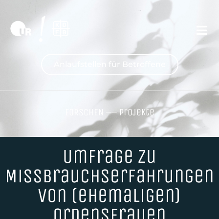
Anlaufstellen für Betroffene
FORSCHEN
––
Projekte
Umfrage zu
Missbrauchserfahrungen
von (ehemaligen)
Ordensfrauen