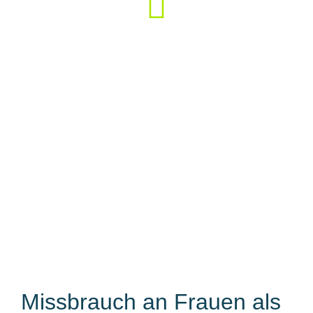
Wenn das erlittene Unrecht
nämlich nicht gesehen und
anerkannt wurde, traf mich das
oft noch härter als das Unrecht
selbst.
Katharina Elliger
Missbrauch an Frauen als