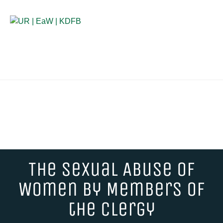
Anlaufstellen für Betroffene
FORSCHEN
––
LITERATUR
The Sexual Abuse of
Women by Members of
the Clergy