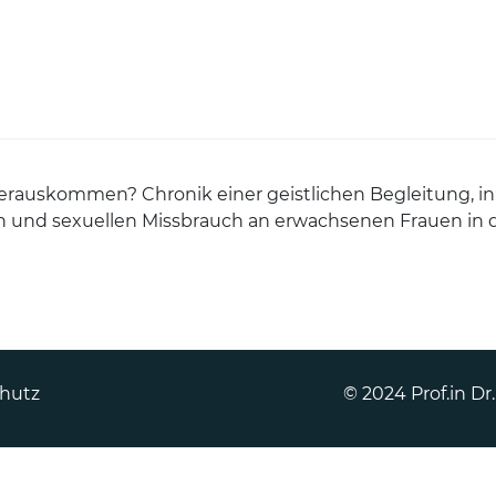
Forschen
Lernen
Erzählen
herauskommen? Chronik einer geistlichen Begleitung, in: 
len und sexuellen Missbrauch an erwachsenen Frauen in 
hutz
© 2024 Prof.in Dr