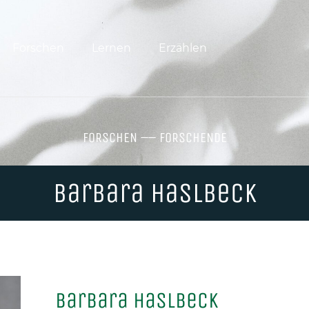
Forschen
Lernen
Erzählen
FORSCHEN
––
FORSCHENDE
Barbara Haslbeck
Barbara Haslbeck